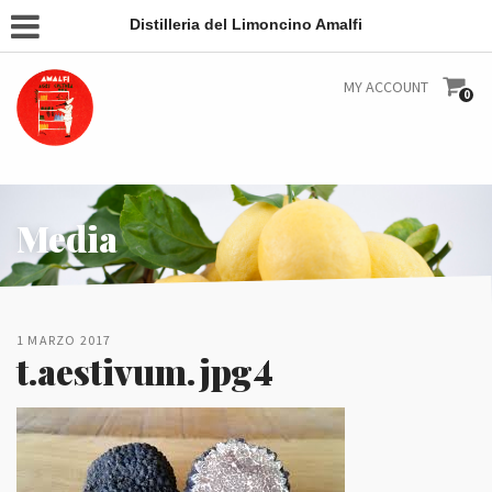
Distilleria del Limoncino Amalfi
MY ACCOUNT
0
Media
1 MARZO 2017
t.aestivum.jpg4