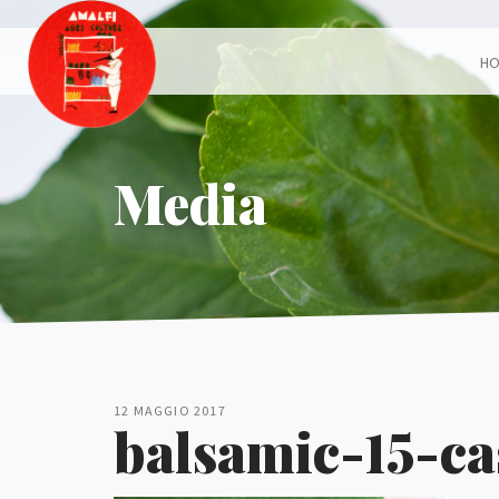
H
Media
12 MAGGIO 2017
balsamic-15-c