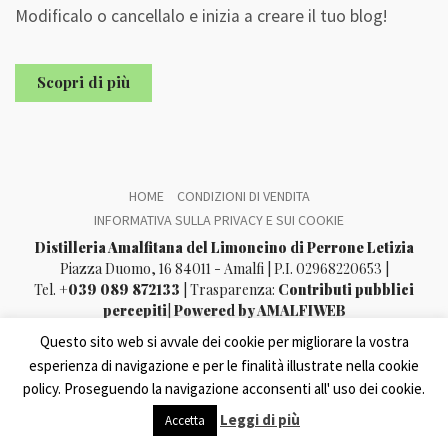
Modificalo o cancellalo e inizia a creare il tuo blog!
Scopri di più
HOME
CONDIZIONI DI VENDITA
INFORMATIVA SULLA PRIVACY E SUI COOKIE
Distilleria Amalfitana del Limoncino di Perrone Letizia
Piazza Duomo, 16 84011 - Amalfi | P.I. 02968220653 |
Tel.
+039 089 872133
| Trasparenza:
Contributi pubblici
percepiti
|
Powered by AMALFIWEB
Questo sito web si avvale dei cookie per migliorare la vostra
esperienza di navigazione e per le finalità illustrate nella cookie
policy. Proseguendo la navigazione acconsenti all' uso dei cookie.
Leggi di più
Accetta