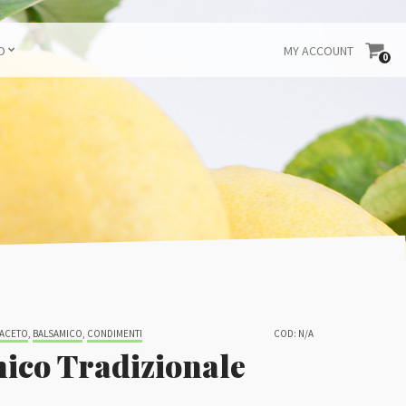
O
MY ACCOUNT
0
ACETO
,
BALSAMICO
,
CONDIMENTI
COD:
N/A
ico Tradizionale