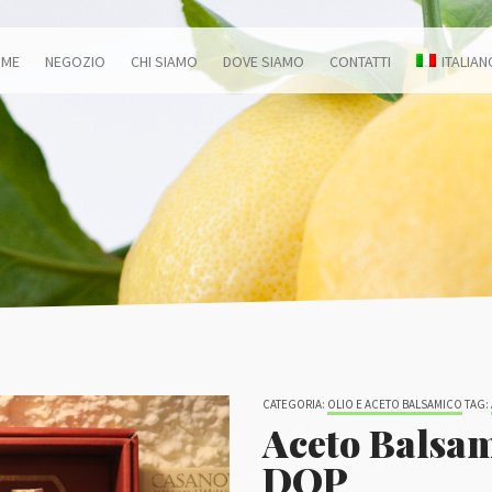
OME
NEGOZIO
CHI SIAMO
DOVE SIAMO
CONTATTI
ITALIAN
CATEGORIA:
OLIO E ACETO BALSAMICO
TAG:
Aceto Balsam
DOP