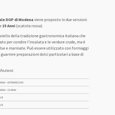
ale DOP di Modena
viene proposto in due versioni:
 e
15 Anni
(scatola rossa).
gioiello della tradizione gastronomica italiana che
to per condire l’insalata e le verdure crude, ma è
lse e marinate. Può essere utilizzato con formaggi
 guarnire preparazioni dolci particolari a base di
fezioni:
DENA ~ EXTRAVECCHIO
ENA ~ 15 ANNI
LIE
LIE