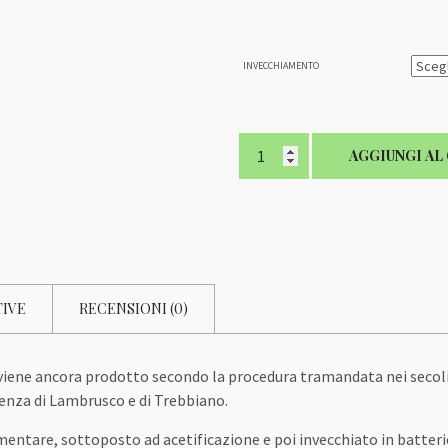
INVECCHIAMENTO
Aceto
AGGIUNGI AL
Balsamico
Tradizionale
DOP
quantità
TIVE
RECENSIONI (0)
iene ancora prodotto secondo la procedura tramandata nei secoli c
enza di Lambrusco e di Trebbiano.
entare, sottoposto ad acetificazione e poi invecchiato in batterie