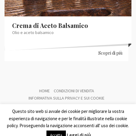
Crema di Aceto Balsamico
Olio e aceto balsamico
Scopri di più
HOME
CONDIZIONI DI VENDITA
INFORMATIVA SULLA PRIVACY E SUI COOKIE
Distilleria Amalfitana del Limoncino di Perrone Letizia
Questo sito web si avvale dei cookie per migliorare la vostra
Piazza Duomo, 16 84011 - Amalfi | P.I. 02968220653 |
esperienza di navigazione e per le finalità illustrate nella cookie
Tel.
+039 089 872133
| Trasparenza:
Contributi pubblici
policy. Proseguendo la navigazione acconsenti all' uso dei cookie.
percepiti
|
Powered by AMALFIWEB
Leggi di più
Accetta