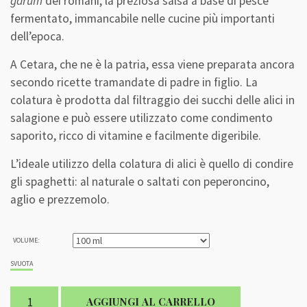
garum
dei romani, la preziosa salsa a base di pesce
fermentato, immancabile nelle cucine più importanti
dell’epoca.
A Cetara, che ne è la patria, essa viene preparata ancora
secondo ricette tramandate di padre in figlio. La
colatura è prodotta dal filtraggio dei succhi delle alici in
salagione e può essere utilizzato come condimento
saporito, ricco di vitamine e facilmente digeribile.
L’ideale utilizzo della colatura di alici è quello di condire
gli spaghetti: al naturale o saltati con peperoncino,
aglio e prezzemolo.
VOLUME:
SVUOTA
Colatura
AGGIUNGI AL CARRELLO