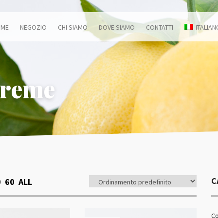
OME
NEGOZIO
CHI SIAMO
DOVE SIAMO
CONTATTI
ITALIAN
creme
C
0
60
ALL
Co