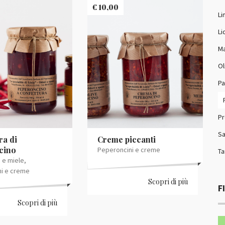
€
10,00
Li
Li
Ma
Ol
Pa
Pr
Sa
ra di
Creme piccanti
cino
Peperoncini e creme
Ta
 e miele
,
i e creme
Scopri di più
F
Scopri di più