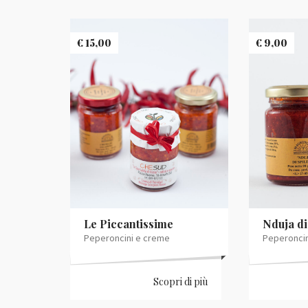
€
15,00
€
9,00
Le Piccantissime
Nduja di
Peperoncini e creme
Peperoncin
Scopri di più