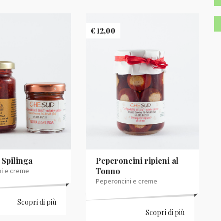
P
P
€
12,00
M
M
 Spilinga
Peperoncini ripieni al
Tonno
i e creme
Peperoncini e creme
Scopri di più
Scopri di più