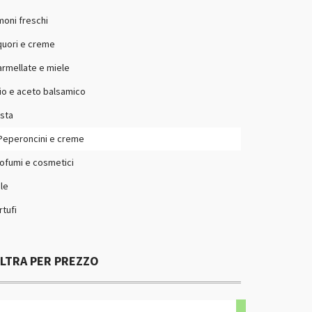
moni freschi
quori e creme
rmellate e miele
io e aceto balsamico
sta
Peperoncini e creme
ofumi e cosmetici
le
rtufi
ILTRA PER PREZZO