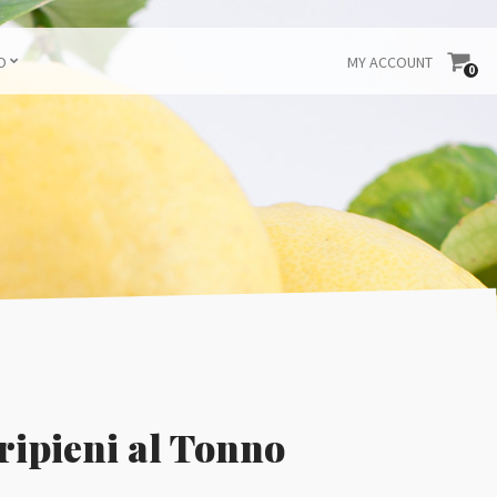
O
MY ACCOUNT
0
ripieni al Tonno