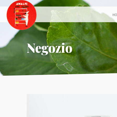
H
Negozio