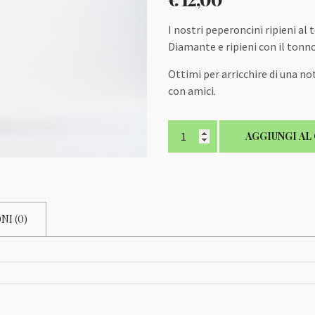
I nostri peperoncini ripieni al
Diamante e ripieni con il tonno
Ottimi per arricchire di una no
con amici.
Peperoncini
AGGIUNGI AL
ripieni
al
Tonno
quantità
NI (0)