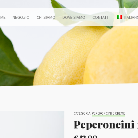
OME
NEGOZIO
CHI SIAMO
DOVE SIAMO
CONTATTI
ITALIAN
CATEGORIA:
PEPERONCINI E CREME
Peperoncini 
€
12,00