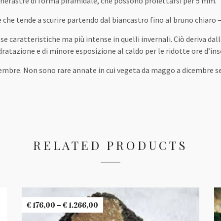
nerastre di forma piramidale, che possono proiettarsi per 5 mm.
re che tende a scurire partendo dal biancastro fino al bruno chiaro –
e caratteristiche ma più intense in quelli invernali. Ciò deriva da
ratazione e di minore esposizione al caldo per le ridotte ore d’inso
embre. Non sono rare annate in cui vegeta da maggo a dicembre s
RELATED PRODUCTS
€
176,00
–
€
1.266,00