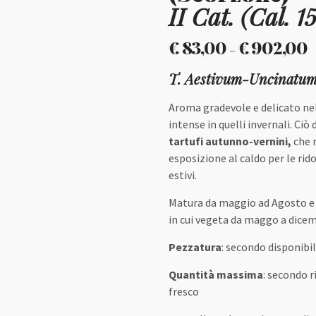
II Cat. (Cal. 1
€
83,00
€
902,00
–
T. Aestivum-Uncinatu
Aroma gradevole e delicato ne
intense in quelli invernali. Ciò
tartufi autunno-vernini,
che 
esposizione al caldo per le rid
estivi.
Matura da maggio ad Agosto e 
in cui vegeta da maggo a dicem
Pezzatura
: secondo disponibil
Quantità massima
: secondo r
fresco