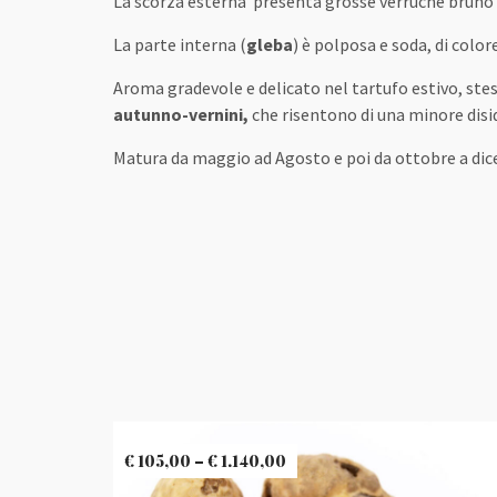
La scorza esterna presenta grosse verruche bruno 
La parte interna (
gleba
) è polposa e soda, di colo
Aroma gradevole e delicato nel tartufo estivo, stess
autunno-vernini,
che risentono di una minore disid
Matura da maggio ad Agosto e poi da ottobre a dic
€
105,00
–
€
1.140,00