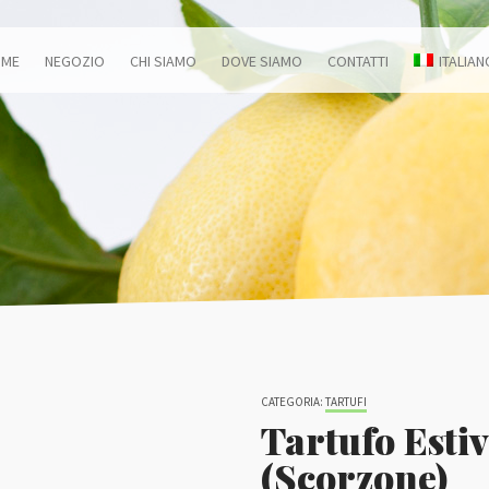
OME
NEGOZIO
CHI SIAMO
DOVE SIAMO
CONTATTI
ITALIAN
CATEGORIA:
TARTUFI
Tartufo Esti
(Scorzone)