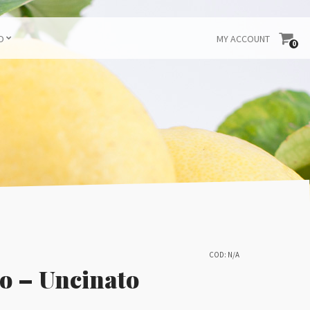
O
MY ACCOUNT
0
COD:
N/A
vo – Uncinato