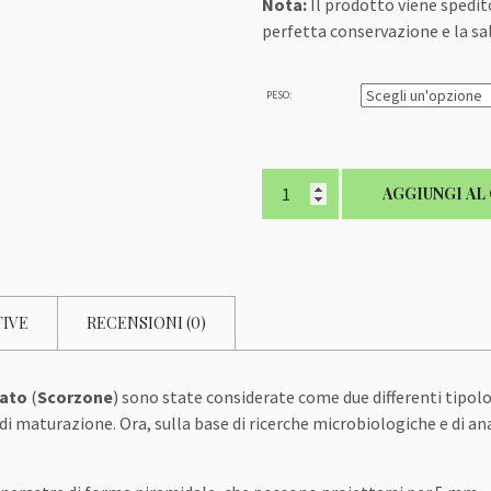
Nota:
Il prodotto viene spedit
perfetta conservazione e la sa
PESO:
Tartufo
AGGIUNGI AL
Estivo
-
Uncinato
(Scorzone)
II
TIVE
RECENSIONI (0)
Cat.
(Cal.
15~50
nato
(
Scorzone
) sono state considerate come due differenti tipolog
gr.)
di maturazione. Ora, sulla base di ricerche microbiologiche e di anal
quantità